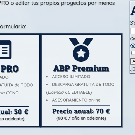
RO o editar tus propios proyectos por menos
No
formulario:
Co
 PRO
ABP Premium
¿H
ACCESO
ILIMITADO
TADO
DESCARGA GRATUITA de TODO
ATUITA
de TODO
(
Licencia CC
EDITABLE
)
cia CC
NO
ASESORAMIENTO
online
Precio anual: 70 €
ual: 50 €
(60 € / año en adelante)
en adelante)