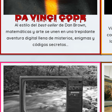
Da Vinci CODE
Al estilo del
best-seller
de Dan Brown,
V
matemáticas y arte se unen en una trepidante
co
aventura digital llena de misterios, enigmas y
l
códigos secretos…