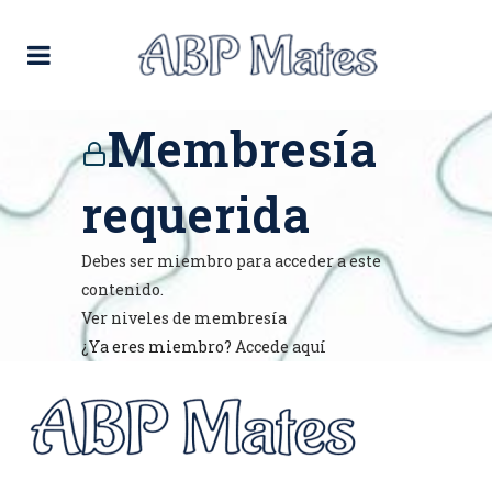
Membresía
requerida
Debes ser miembro para acceder a este
contenido.
Ver niveles de membresía
¿Ya eres miembro?
Accede aquí