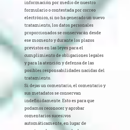
información por medio de nuestro
formulario o contestada por correo
electrónico, si no ha generado un nuevo
tratamiento, los datos personales
proporcionados se conservarán desde
ese momento y durante los plazos
previstos en las leyes para el
cumplimiento de obligaciones legales
y para la atención y defensa de las
posibles responsabilidades nacidas del
tratamiento.
Si dejas un comentario, el comentario y
sus metadatos se conservan
indefinidamente. Esto es para que
podamos reconocer y aprobar
comentarios sucesivos
automáticamente, en lugar de