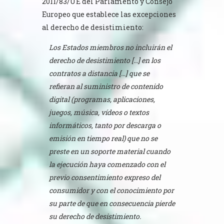
2011/83/UE del Parlamento y Consejo
Europeo que establece las excepciones
al derecho de desistimiento:
Los Estados miembros no incluirán el
derecho de desistimiento […] en los
contratos a distancia […] que se
refieran al suministro de contenido
digital (programas, aplicaciones,
juegos, música, vídeos o textos
informáticos, tanto por descarga o
emisión en tiempo real) que no se
preste en un soporte material cuando
la ejecución haya comenzado con el
previo consentimiento expreso del
consumidor y con el conocimiento por
su parte de que en consecuencia pierde
su derecho de desistimiento.