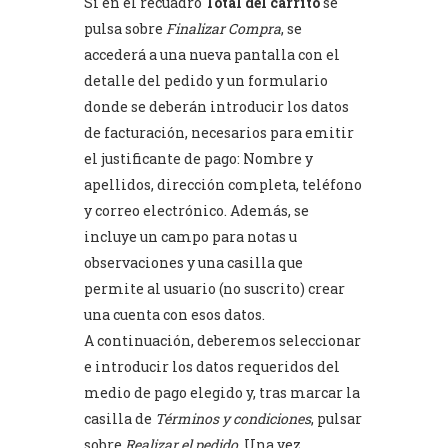
Si en el recuadro
Total del carrito
se
pulsa sobre
Finalizar Compra
, se
accederá a una nueva pantalla con el
detalle del pedido y un formulario
donde se deberán introducir los datos
de facturación, necesarios para emitir
el justificante de pago: Nombre y
apellidos, dirección completa, teléfono
y correo electrónico. Además, se
incluye un campo para notas u
observaciones y una casilla que
permite al usuario (no suscrito) crear
una cuenta con esos datos.
A continuación, deberemos seleccionar
e introducir los datos requeridos del
medio de pago elegido y, tras marcar la
casilla de
Términos y condiciones
, pulsar
sobre
Realizar el pedido
. Una vez