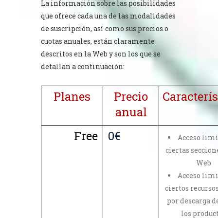
La información sobre las posibilidades
que ofrece cada una de las modalidades
de suscripción, así como sus precios o
cuotas anuales, están claramente
descritos en la Web y son los que se
detallan a continuación:
Planes
Precio
Caracterís
anual
Free
0€
Acceso limi
ciertas seccion
Web
Acceso limi
ciertos recurso
por descarga d
los produc