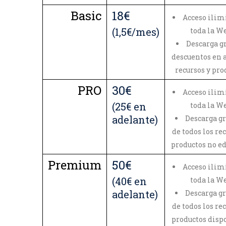
Basic
18€
Acceso ilim
(1,5€/mes)
toda la W
Descarga gr
descuentos en 
recursos y pro
PRO
30€
Acceso ilim
(25€ en
toda la W
adelante)
Descarga gr
de todos los re
productos no ed
Premium
50€
Acceso ilim
(40€ en
toda la W
adelante)
Descarga gr
de todos los re
productos disp