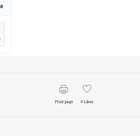
AR
Print page
0
Likes