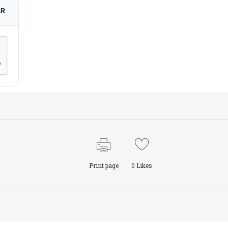
AR
Print page
0
Likes