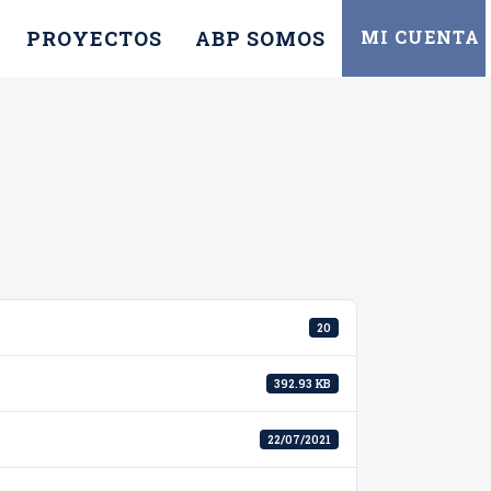
PROYECTOS
ABP SOMOS
MI CUENTA
20
392.93 KB
22/07/2021