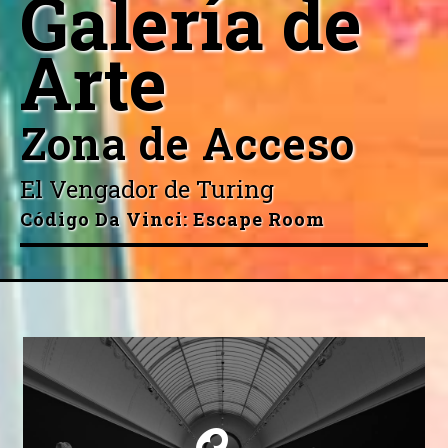
Galería de
Arte
Zona de Acceso
El Vengador de Turing
Código Da Vinci
:
Escape Room
Bienvenido