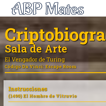
Criptobiogra
Sala de Arte
El Vengador de Turing
Código Da Vinci
: Escape Room
Instrucciones
(1490) El Hombre de Vitruvio