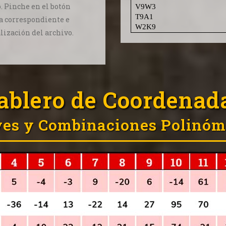
. Pinche en el botón
ura correspondiente e
alización del archivo.
ablero de Coordenad
ves y Combinaciones Polinóm