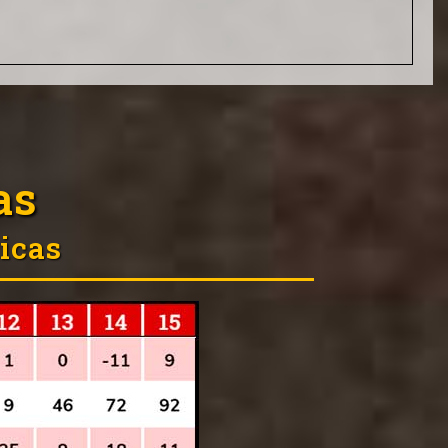
as
icas