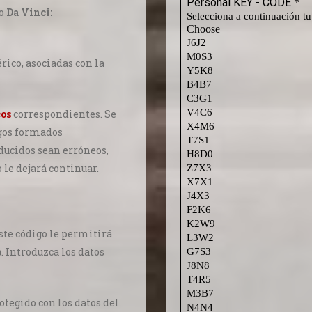
io
Da Vinci:
rico, asociadas con la
cos
correspondientes. Se
igos formados
ducidos sean erróneos,
o le dejará continuar.
ste código le permitirá
o
. Introduzca los datos
otegido con los datos del