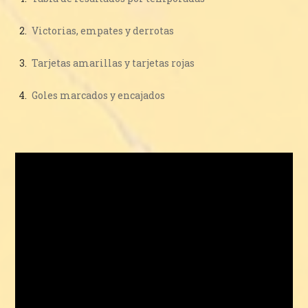
Victorias, empates y derrotas
Tarjetas amarillas y tarjetas rojas
Goles marcados y encajados