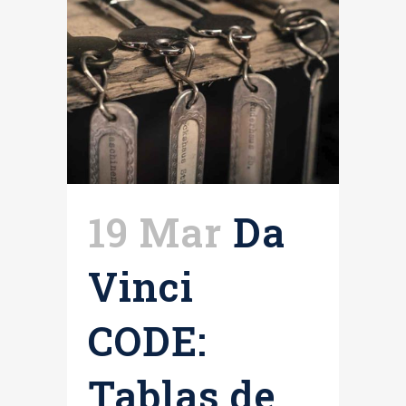
19 Mar
Da
Vinci
CODE:
Tablas de